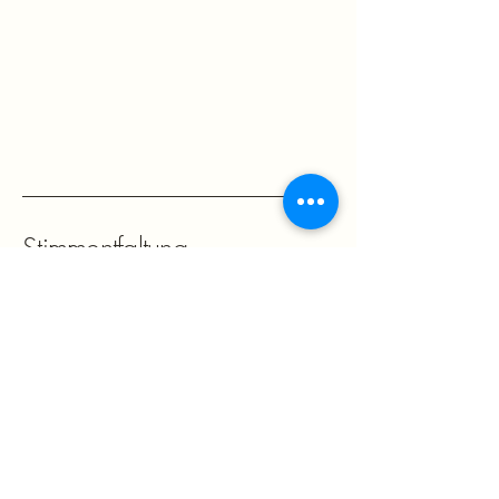
Stimmentfaltung
+49 (0)176 46170606
info@claudiaherr.de
Potsdam Zentrum