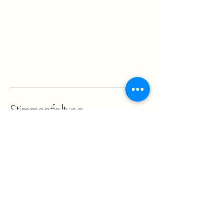
Stimmentfaltung
+49 (0)176 46170606
info@claudiaherr.de
Potsdam Zentrum